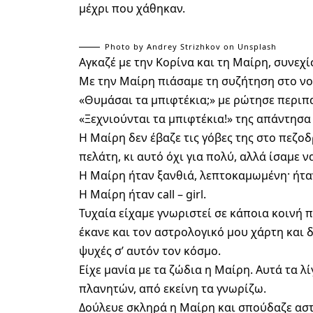
μέχρι που χάθηκαν.
Photo by
Andrey Strizhkov
on
Unsplash
Αγκαζέ με την Κορίνα και τη Μαίρη, συνεχ
Με την Μαίρη πιάσαμε τη συζήτηση στο νο
«Θυμάσαι τα μπιφτέκια;» με ρώτησε περιπα
«Ξεχνιούνται τα μπιφτέκια!» της απάντησα
Η Μαίρη δεν έβαζε τις γόβες της στο πεζο
πελάτη, κι αυτό όχι για πολύ, αλλά ίσαμε να
Η Μαίρη ήταν ξανθιά, λεπτοκαμωμένη· ήταν
Η Μαίρη ήταν call – girl.
Τυχαία είχαμε γνωριστεί σε κάποια κοινή π
έκανε και τον αστρολογικό μου χάρτη και 
ψυχές σ’ αυτόν τον κόσμο.
Είχε μανία με τα ζώδια η Μαίρη. Αυτά τα λ
πλανητών, από εκείνη τα γνωρίζω.
Δούλευε σκληρά η Μαίρη και σπούδαζε αστ