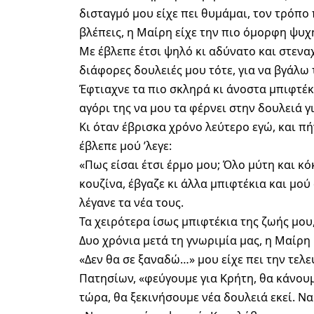
δισταγμό μου είχε πει θυμάμαι, τον τρόπο 
βλέπεις, η Μαίρη είχε την πιο όμορφη ψυ
Με έβλεπε έτσι ψηλό κι αδύνατο και στεν
διάφορες δουλειές μου τότε, για να βγάλω
Έφτιαχνε τα πιο σκληρά κι άνοστα μπιφτέκι
αγόρι της να μου τα φέρνει στην δουλειά γ
Κι όταν έβρισκα χρόνο λεύτερο εγώ, και πή
έβλεπε μού ’λεγε:
«Πως είσαι έτσι έρμο μου; Όλο μύτη και κό
κουζίνα, έβγαζε κι άλλα μπιφτέκια και μού
λέγανε τα νέα τους.
Τα χειρότερα ίσως μπιφτέκια της ζωής μου,
Δυο χρόνια μετά τη γνωριμία μας, η Μαίρη
«Δεν θα σε ξαναδώ…» μου είχε πει την τελε
Πατησίων, «φεύγουμε για Κρήτη, θα κάνουμ
τώρα, θα ξεκινήσουμε νέα δουλειά εκεί. Ν