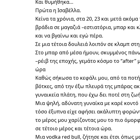
Και θυμήθηκα…
Πρώτα η Ισαβέλλα.
Κείνα τα χρόνια, στα 20, 23 και μετά ακόμ
βράδια σε μαγαζιά –εστιατόρια, μπαρ και
και να βγαίνω και εγώ πέρα.
Σε μια τέτοια δουλειά λοιπόν σε κλαμπ σ
Στο μπαρ από μέσα ήμουν, σκυμμένος πάν
–ρέιβ της εποχής, γεμάτο κόσμο το “after
ώρα
Καθώς σήκωσα το κεφάλι μου, από τα ποτήρ
βότκες, από την έξω πλευρά της μπάρας α
γυναικεία πλάτη, που έχω δει ποτέ στη ζωή
Μια ψηλή, αδύνατη γυναίκα με καρέ κοντό 
τόσο έξυπνα είχε αφήσει ακάλυπτη φορών
το μέρος μου χαρίζοντας μου το πιο όμορφ
σε τέτοιο μέρος και τέτοια ώρα.
Μια vodka red bull, ζήτησε και έτσι όπως