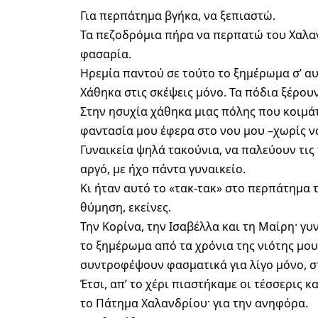
Για περπάτημα βγήκα, να ξεπιαστώ.
Τα πεζοδρόμια πήρα να περπατώ του Χαλαν
φασαρία.
Ηρεμία παντού σε τούτο το ξημέρωμα σ’ αυ
Χάθηκα στις σκέψεις μόνο. Τα πόδια ξέρουν
Στην ησυχία χάθηκα μιας πόλης που κοιμάτ
φαντασία μου έφερα στο νου μου –χωρίς ν
Γυναικεία ψηλά τακούνια, να παλεύουν τις 
αργό, με ήχο πάντα γυναικείο.
Κι ήταν αυτό το «τακ-τακ» στο περπάτημα 
θύμηση, εκείνες.
Την Κορίνα, την Ισαβέλλα και τη Μαίρη· γ
το ξημέρωμα από τα χρόνια της νιότης μου
συντροφέψουν φασματικά για λίγο μόνο, σ
Έτσι, απ’ το χέρι πιαστήκαμε οι τέσσερις 
το Πάτημα Χαλανδρίου· για την ανηφόρα.