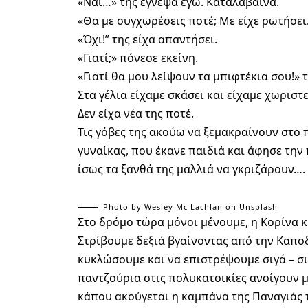
«Ναι…» της έγνεψα εγώ. Καταλάβαινα.
«Θα με συγχωρέσεις ποτέ; Με είχε ρωτήσει
«Όχι!” της είχα απαντήσει.
«Γιατί;» πόνεσε εκείνη.
«Γιατί θα μου λείψουν τα μπιφτέκια σου!» 
Στα γέλια είχαμε σκάσει και είχαμε χωριστε
Δεν είχα νέα της ποτέ.
Τις γόβες της ακούω να ξεμακραίνουν στο 
γυναίκας, που έκανε παιδιά και άφησε την 
ίσως τα ξανθά της μαλλιά να γκριζάρουν….
Photo by
Wesley Mc Lachlan
on
Unsplash
Στο δρόμο τώρα μόνοι μένουμε, η Κορίνα κ
Στρίβουμε δεξιά βγαίνοντας από την Καποδ
κυκλώσουμε και να επιστρέψουμε σιγά – σιγ
παντζούρια στις πολυκατοικίες ανοίγουν 
κάπου ακούγεται η καμπάνα της Παναγιάς 