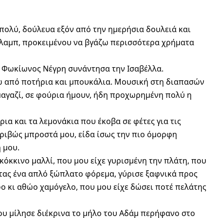
α πολύ, δούλευα εξόν από την ημερήσια δουλειά και
 κλαμπ, προκειμένου να βγάζω περισσότερα χρήματα
τη Φωκίωνος Νέγρη συνάντησα την Ισαβέλλα.
ω από ποτήρια και μπουκάλια. Μουσική στη διαπασών
” μαγαζί, σε φούρια ήμουν, ήδη προχωρημένη πολύ η
ια και τα λεμονάκια που έκοβα σε φέτες για τις
κριβώς μπροστά μου, είδα ίσως την πιο όμορφη
 μου.
κόκκινο μαλλί, που μου είχε γυρισμένη την πλάτη, που
τας ένα απλό ξώπλατο φόρεμα, γύρισε ξαφνικά προς
ο κι αθώο χαμόγελο, που μου είχε δώσει ποτέ πελάτης
 μου μίλησε διέκρινα το μήλο του Αδάμ περήφανο στο