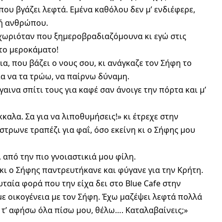
που βγάζει λεφτά. Εμένα καθόλου δεν μ’ ενδιέφερε,
χή ανθρώπου.
αχωριόταν που ξημεροβραδιαζόμουνα κι εγώ στις
 το μεροκάματο!
α, που βάζει ο νους σου, κι ανάγκαζε τον Σήφη το
ια να τα τρώω, να παίρνω δύναμη.
γαινα σπίτι τους για καφέ σαν άνοιγε την πόρτα και μ’
κκαλα. Σα για να λιποθυμήσεις!» κι έτρεχε στην
 στρωνε τραπέζι για φαΐ, όσο εκείνη κι ο Σήφης μου
 από την πιο γνοιαστικιά μου φίλη.
 κι ο Σήφης παντρευτήκανε και φύγανε για την Κρήτη.
υταία φορά που την είχα δει στο Blue Cafe στην
ε οικογένεια με τον Σήφη. Έχω μαζέψει λεφτά πολλά
α τ’ αφήσω όλα πίσω μου, θέλω…. Καταλαβαίνεις;»