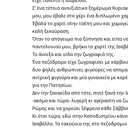
Είχε ταλέντο η Ισαβέλλα.
Σ’ ένα τέτοιο ανοιξιάτικο ξημέρωμα Κυριακ
μου, μου έβαλε στο χέρι ένα διπλωμένο χα
Έβαλα το χαρτί στην τσέπη μου και χαμογ
καλή ξεκούραση.
Όταν το απόγευμα πια ξύπνησα και είπα να
παντελονιού μου, βρήκα το χαρτί της Ισαβ
Το άνοιξα και είδα την ζωγραφιά της.
Ένα πεζόδρομο είχε ζωγραφίσει με κάρβουν
δυο ψηλές ανθρώπινες φιγούρες να απομα
αντρική φιγούρα και μία γυναικεία με καρ
για την Πατησίων.
Δεν την ξαναείδα από τότε, ποτέ ξανά την
-ακόμα και τώρα- λυγερή κι αγέραστη να ζ
Ρώμης και να χορεύει ξέφρενα κάθε Σάββατ
Κι έτσι τώρα, εδώ στην Καποδιστρίου κάνο
Ισαβέλλα. Τα τακούνια της στο πεζοδρόμιο