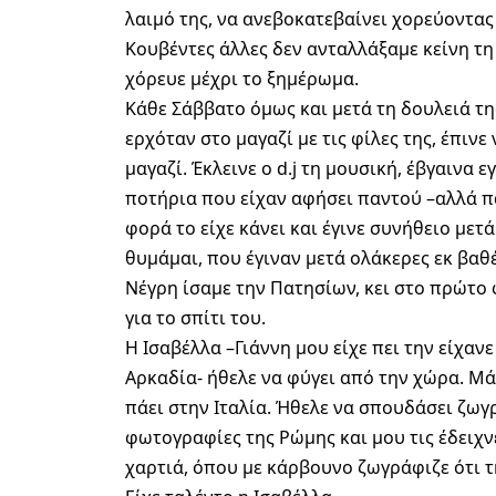
λαιμό της, να ανεβοκατεβαίνει χορεύοντας 
Κουβέντες άλλες δεν ανταλλάξαμε κείνη τ
χόρευε μέχρι το ξημέρωμα.
Κάθε Σάββατο όμως και μετά τη δουλειά τ
ερχόταν στο μαγαζί με τις φίλες της, έπινε
μαγαζί. Έκλεινε ο d.j τη μουσική, έβγαινα
ποτήρια που είχαν αφήσει παντού –αλλά πα
φορά το είχε κάνει και έγινε συνήθειο μετά
θυμάμαι, που έγιναν μετά ολάκερες εκ βα
Νέγρη ίσαμε την Πατησίων, κει στο πρώτο 
για το σπίτι του.
Η Ισαβέλλα –Γιάννη μου είχε πει την είχαν
Αρκαδία- ήθελε να φύγει από την χώρα. Μά
πάει στην Ιταλία. Ήθελε να σπουδάσει ζωγ
φωτογραφίες της Ρώμης και μου τις έδειχνε
χαρτιά, όπου με κάρβουνο ζωγράφιζε ότι τ