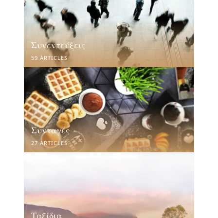
Συνεντεύξεις
59 ARTICLES
Συνταγές
27 ARTICLES
Ταξίδια