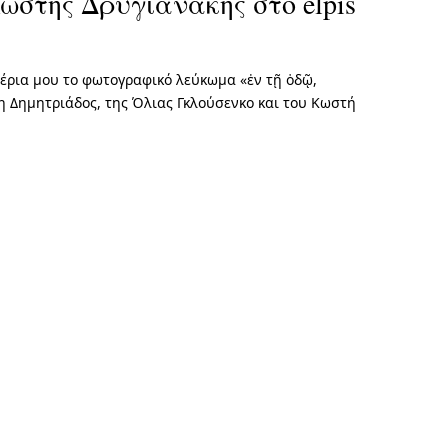
ωστής Δρυγιανάκης στο elpis
χέρια μου το φωτογραφικό λεύκωμα «ἐν τῇ ὁδῷ,
 Δημητριάδος, της Όλιας Γκλούσενκο και του Κωστή