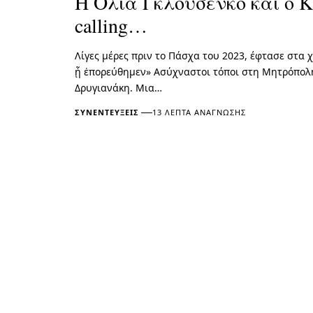
Η Όλια Γκλούσενκο και ο Κ
calling…
Λίγες μέρες πριν το Πάσχα του 2023, έφτασε στα 
ᾗ ἐπορεύθημεν» Ασύχναστοι τόποι στη Μητρόπολη
Δρυγιανάκη. Μια…
ΣΥΝΕΝΤΕΎΞΕΙΣ
13 ΛΕΠΤΆ ΑΝΆΓΝΩΣΗΣ