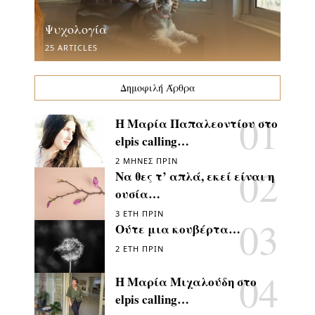
Ψυχολογία
25 ARTICLES
Δημοφιλή Άρθρα
Η Μαρία Παπαλεοντίου στο
elpis calling…
2 ΜΉΝΕΣ ΠΡΙΝ
Να θες τ’ απλά, εκεί είναι η
ουσία…
3 ΈΤΗ ΠΡΙΝ
Ούτε μια κουβέρτα…
2 ΈΤΗ ΠΡΙΝ
Η Μαρία Μιχαλούδη στο
elpis calling…