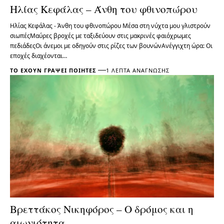
Ηλίας Κεφάλας – Άνθη του φθινοπώρου
Ηλίας Κεφάλας - Άνθη του φθινοπώρου Μέσα στη νύχτα μου γλιστρούν
σιωπέςΜαύρες βροχές με ταξιδεύουν στις μακρινές φαιόχρωμες
πεδιάδεςΟι άνεμοι με οδηγούν στις ρίζες των βουνώνΑνέγγιχτη ώρα: Οι
εποχές διαχέονται…
ΤΟ ΈΧΟΥΝ ΓΡΆΨΕΙ ΠΟΙΗΤΈΣ
1 ΛΕΠΤΆ ΑΝΆΓΝΩΣΗΣ
Βρεττάκος Νικηφόρος – Ο δρόμος και η
αιωνιότητα