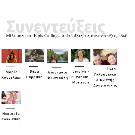
Συνεντεύξεις
Μίλησαν στο Elpis Calling.. Δείτε όλες τις συνεντεύξεις εδώ!
Όλια
Βέρα
Jerolyn -
Μαρία
Αναστασία
Γκλούσενκο
Περράκη
Elizabeth-
Κουνελάκη
Φουντούλη
& Κωστής
Morrison
Δρυγιανάκης
Νεκταρία
Κοκκινάκη