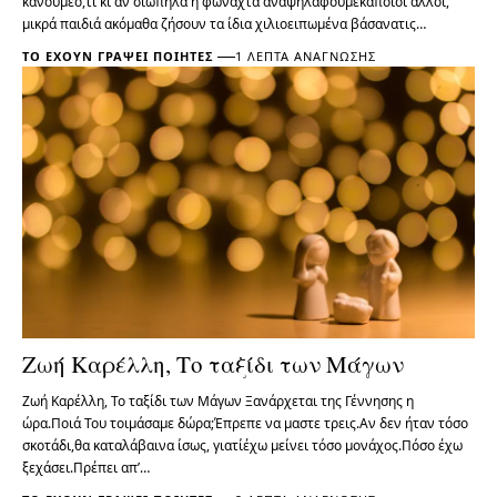
κάνουμεό,τι κι αν σιωπηλά ή φωναχτά αναψηλαφούμεκάποιοι άλλοι,
μικρά παιδιά ακόμαθα ζήσουν τα ίδια χιλιοειπωμένα βάσανατις…
ΤΟ ΈΧΟΥΝ ΓΡΆΨΕΙ ΠΟΙΗΤΈΣ
1 ΛΕΠΤΆ ΑΝΆΓΝΩΣΗΣ
Ζωή Καρέλλη, Το ταξίδι των Μάγων
Ζωή Καρέλλη, Το ταξίδι των Μάγων Ξανάρχεται της Γέννησης η
ώρα.Ποιά Του τοιμάσαμε δώρα;Έπρεπε να μαστε τρεις.Αν δεν ήταν τόσο
σκοτάδι,θα καταλάβαινα ίσως, γιατίέχω μείνει τόσο μονάχος.Πόσο έχω
ξεχάσει.Πρέπει απ’…