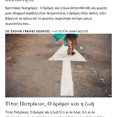
Βρεττάκος Νικηφόρος - Ο δρόμος και η αιωνιότητα Μετάξι και φωςσα
μιαν αλαφριά κορδέλα στον άνεμοτούτος ο δρόμος.Ούτε σκόνη, ούτε
βάρος.Κι αν κρίνω απ’ το φωςπου σωρεύτηκε αντίκρυ μου,η
αιωνιότητα,που…
ΤΟ ΈΧΟΥΝ ΓΡΆΨΕΙ ΠΟΙΗΤΈΣ
0 ΛΕΠΤΆ ΑΝΆΓΝΩΣΗΣ
Τίτος Πατρίκιος, Ο δρόμος και η ζωή
Τίτος Πατρίκιος, Ο δρόμος και η ζωή Ό,τι κι αν λέμε, ό,τι κι αν