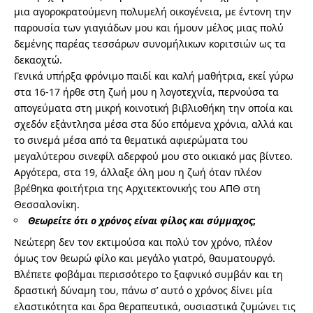
μια αγοροκρατούμενη πολυμελή οικογένεια, με έντονη την
παρουσία των γιαγιάδων μου και ήμουν μέλος μιας πολύ
δεμένης παρέας τεσσάρων συνομήλικων κοριτσιών ως τα
δεκαοχτώ.
Γενικά υπήρξα φρόνιμο παιδί και καλή μαθήτρια, εκεί γύρω
στα 16-17 ήρθε στη ζωή μου η λογοτεχνία, περνούσα τα
απογεύματα στη μικρή κοινοτική βιβλιοθήκη την οποία και
σχεδόν εξάντλησα μέσα στα δύο επόμενα χρόνια, αλλά και
το σινεμά μέσα από τα θεματικά αφιερώματα του
μεγαλύτερου σινεφίλ αδερφού μου στο οικιακό μας βίντεο.
Αργότερα, στα 19, άλλαξε όλη μου η ζωή όταν πλέον
βρέθηκα φοιτήτρια της Αρχιτεκτονικής του ΑΠΘ στη
Θεσσαλονίκη.
Θεωρείτε ότι ο χρόνος είναι φίλος και σύμμαχος
;
Νεώτερη δεν τον εκτιμούσα και πολύ τον χρόνο, πλέον
όμως τον θεωρώ φίλο και μεγάλο γιατρό, θαυματουργό.
Βλέπετε φοβάμαι περισσότερο το ξαφνικό συμβάν και τη
δραστική δύναμη του, πάνω σ’ αυτό ο χρόνος δίνει μία
ελαστικότητα και δρα θεραπευτικά, ουσιαστικά ζυμώνει τις