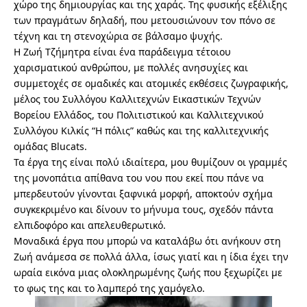
χώρο της δημιουργίας και της χαράς. Της φυσικής εξέλιξης
των πραγμάτων δηλαδή, που μετουσιώνουν τον πόνο σε
τέχνη και τη στενοχώρια σε βάλσαμο ψυχής.
Η Ζωή Τζήμητρα είναι ένα παράδειγμα τέτοιου
χαρισματικού ανθρώπου, με πολλές ανησυχίες και
συμμετοχές σε ομαδικές και ατομικές εκθέσεις ζωγραφικής,
μέλος του Συλλόγου Καλλιτεχνών Εικαστικών Τεχνών
Βορείου Ελλάδος, του Πολιτιστικού και Καλλιτεχνικού
Συλλόγου Κιλκίς “Η πόλις” καθώς και της καλλιτεχνικής
ομάδας Blucats.
Τα έργα της είναι πολύ ιδιαίτερα, μου θυμίζουν οι γραμμές
της μονοπάτια απίθανα του νου που εκεί που πάνε να
μπερδευτούν γίνονται ξαφνικά μορφή, αποκτούν σχήμα
συγκεκριμένο και δίνουν το μήνυμα τους, σχεδόν πάντα
ελπιδοφόρο και απελευθερωτικό.
Μοναδικά έργα που μπορώ να καταλάβω ότι ανήκουν στη
Ζωή ανάμεσα σε πολλά άλλα, ίσως γιατί και η ίδια έχει την
ωραία εικόνα μιας ολοκληρωμένης ζωής που ξεχωρίζει με
το φως της και το λαμπερό της χαμόγελο.