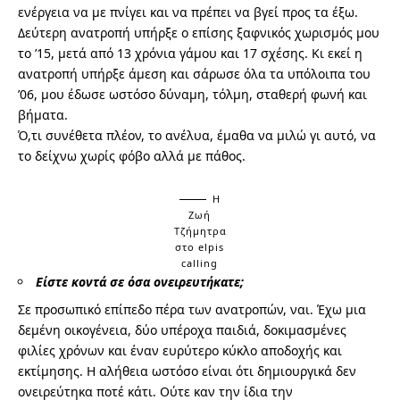
ενέργεια να με πνίγει και να πρέπει να βγεί προς τα έξω.
Δεύτερη ανατροπή υπήρξε ο επίσης ξαφνικός χωρισμός μου
το ’15, μετά από 13 χρόνια γάμου και 17 σχέσης. Κι εκεί η
ανατροπή υπήρξε άμεση και σάρωσε όλα τα υπόλοιπα του
’06, μου έδωσε ωστόσο δύναμη, τόλμη, σταθερή φωνή και
βήματα.
Ό,τι συνέθετα πλέον, το ανέλυα, έμαθα να μιλώ γι αυτό, να
το δείχνω χωρίς φόβο αλλά με πάθος.
Η
Ζωή
Τζήμητρα
στο elpis
calling
Είστε κοντά σε όσα ονειρευτήκατε;
Σε προσωπικό επίπεδο πέρα των ανατροπών, ναι. Έχω μια
δεμένη οικογένεια, δύο υπέροχα παιδιά, δοκιμασμένες
φιλίες χρόνων και έναν ευρύτερο κύκλο αποδοχής και
εκτίμησης. Η αλήθεια ωστόσο είναι ότι δημιουργικά δεν
ονειρεύτηκα ποτέ κάτι. Ούτε καν την ίδια την