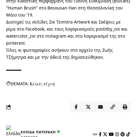
στην εικαστική περφόρμανς του Γιάννη Ευθυμιάδη (Blucats)
“Human Brush” στο Besousan Ηan στη Θεσσαλονίκη τον
Μάιο του ’19.
Διατηρεί τις σελίδες Zoi Tzimitra Artwork και Σκέψεις με
ρίμα στο Facebook, και τους λογαριασμούς postitby_zoi και
watercolor_zoi στο instagram και στο λογαριασμό της στο
pinterest.
Όλες οι φωτογραφίες ανήκουν στο αρχείο της Ζωής
Τζήμητρα και με την άδειά της δημοσιεύθηκαν.
ΘΕΜΑΤΑ:
Κιλκίς
τέχνη
ΕΛΠΊΔΑ ΠΑΤΕΡΆΚΗ