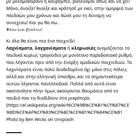
με μελομακάρονο ή κουραμπιέ, βολεύομαι όπως και να χει!
Μόνο, άνοιξε! Άνοιξε και κράτησέ με εκεί, στην ομορφιά των
παιδικών μου χρόνων και δώσε μου τη δύναμη να
συνεχίσω! Και γω θα πω..
Φτου και βγαίνω!
Κι όλα θα είναι πια ένα παιχνίδι!
Λαχνίσματα
,
λαγχανίσματα
ή
κληρωσιές
ονομάζονται τα
παιδικά κυρίως τραγούδια με μονότονο παραδοσιακό ρυθμό,
που λέγονται πριν από την έναρξη ομαδικών παιχνιδιών. Τα
λαχνίσματα είναι πολύ διαδεδομένα όχι μόνο στις πόλεις
αλλά και στην ελληνική ύπαιθρο, και τα σημαντικότερα
αυτών λέγονται πανελλαδικά. Πολλά από αυτά είναι
ακατανόητα πλην όμως ακούγονται θαυμάσια από τα
παιδιά που τα διαδίδουν στα μικρότερα.
(
https://el.wikipedia.org/wiki/%CE%9B%CE%B1%CF%87%CE
%BD%CE%AF%CF%83%CE%BC%CE%B1%CF%84%CE%B1
Photo by
Ben Wicks
on
Unsplash