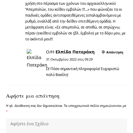
χρήση στο πέρασμα των χρόνων του αρχαιοελληνικού
“Απεμπολών, του κείθεν εμβολών !!!…» που φώναζαν τα οι
παιδικές ομάδες αντιπαρατιθέμενες (επαλαμβανόμενα με
ρυθμό, εναλλάξ από την δείθεν επιτιθέμενη ομάδα). Η
μετάφραση είναι: «Σε απεμπολώ, σε αποθώ, σε σπρώχνω,
πέραν (εκείθεν) εμβολών σε (βλ. έμβολο) με το δόρυ μου, με
το ακόντιό μου!!!
Ο/Η
Ελπίδα Πατεράκη
Απάντηση
31 Οκτωβρίου 2022 στις 09:29
Ω! Πόσο σημαντική πληροφορία! Ευχαριστώ
πολύ Βασίλη!
Αφήστε μια απάντηση
Η ηλ. διεύθυνση σας δεν δημοσιεύεται.
Τα υποχρεωτικά πεδία σημειώνονται με
*