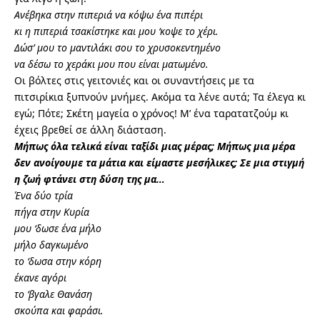
Ανέβηκα στην πιπεριά να κόψω ένα πιπέρι
κι η πιπεριά τσακίστηκε και μου ‘κοψε το χέρι.
Δώσ’ μου το μαντιλάκι σου το χρυσοκεντημένο
να δέσω το χεράκι μου που είναι ματωμένο.
Οι βόλτες στις γειτονιές και οι συναντήσεις με τα
πιτσιρίκια ξυπνούν μνήμες. Ακόμα τα λένε αυτά; Τα έλεγα κι
εγώ; Πότε; Σκέτη μαγεία ο χρόνος! Μ’ ένα ταρατατζούμ κι
έχεις βρεθεί σε άλλη διάσταση.
Μήπως όλα τελικά είναι ταξίδι μιας μέρας; Μήπως μια μέρα
δεν ανοίγουμε τα μάτια και είμαστε μεσήλικες; Σε μια στιγμή
η ζωή φτάνει στη δύση της μα…
Ένα δύο τρία
πήγα στην Κυρία
μου ‘δωσε ένα μήλο
μήλο δαγκωμένο
το ‘δωσα στην κόρη
έκανε αγόρι
το ‘βγαλε Θανάση
σκούπα και φαράσι.