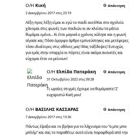
Ο/Η
Κική
Απάντηση
2 Δεκεμβρίου 2017 στις 23:19
Λέξη προς λέξη είμαι κι εγώ το παιδί αυτό!Και στο σχολείο
χάνομαι στις φωνές των παιδιών κι αν κλείσω τα μάτια
θυμάμαι εμένα… Κι έτσι μαγικά ο χρόνος κύλησε και η φωνή
σίγασε και; Πόσο όμορφο άρθρο εμπνεύστηκες και μετέφερες
τόσο ιδιαίτερες στις οθόνες μας! Μας ταξίδεψες! Ευτυχώς
για εμάς στην επαρχία οι πόρτες είναι ακόμα ανοικτές και
εύχομαι έτσι να μείνουν!
Ο/Η
Ελπίδα Πατεράκη
Απάντηση
31 Οκτωβρίου 2022 στις 09:28
Τι ωραίες στιγμές έχουμε να θυμόμαστε! Σ’
ευχαριστώ Κική μου!
Ο/Η
ΒΑΣΙΛΗΣ ΚΑΣΣΑΡΑΣ
Απάντηση
7 Δεκεμβρίου 2017 στις 13:36
Πάντως έψαξα και το βρήκα για το λάχνισμα του “α μπε μπα
μπλόμ” και σας το παραθέτω: αυτό είναι παραφθορά από την