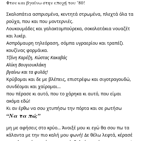
Φτου και βγαίνω στην εποχή του ’80!
Σκαλοπάτια ασπρισμένα, κεντητά στρωμένα, πλεχτά όλα τα
ρούχα, που και που μοντερνιές.
Λουκουμάδες και γαλακτομπούρεκα, σοκολατάκια νουαζέτ
και λικέρ.
Ασπρόμαυρη τηλεόραση, σόμπα υγραερίου και τραπέζι
κουζίνας φορμάικα.
Τζένη Καρέζη, Κώστας Κακαβάς
Αλίκη Βουγιουκλάκη
βγαίνω και τα φυλάς!
Κρύβομαι και δε με βλέπεις, επιστρέφω και σιγοτραγουδώ,
συνδέομαι και χαίρομαι…
που πέρασε κι αυτό, που το χάρηκα κι αυτό, που είμαι
ακόμα εδώ!
Κι αν έρθω να σου χτυπήσω την πόρτα και σε ρωτήσω
“Να τα πώ;”
μη με αφήσεις στο κρύο… Άνοιξέ μου κι εγώ θα σου πω τα
κάλαντα με την πιο καλή μου φωνή! Δε θέλω λεφτά, κέρασέ